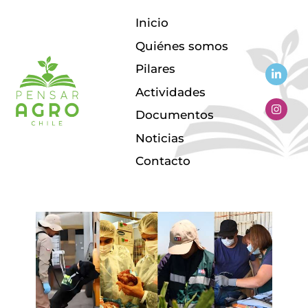
Inicio
Quiénes somos
Pilares
Actividades
Documentos
Noticias
institutopensar_admins
Contacto
17
Articles Published