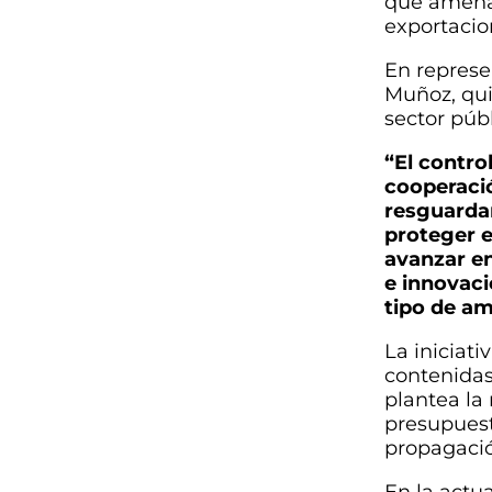
que amenaz
exportacio
En represe
Muñoz, qui
sector públ
“El contro
cooperació
resguardar
proteger e
avanzar en
e innovaci
tipo de am
La iniciat
contenidas
plantea la
presupuest
propagació
En la actua