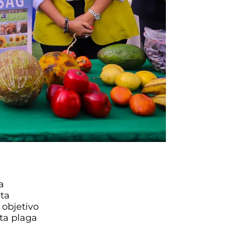
a
rta
 objetivo
sta plaga