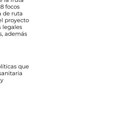
28 focos
a de ruta
el proyecto
s legales
aís, además
líticas que
sanitaria
 y