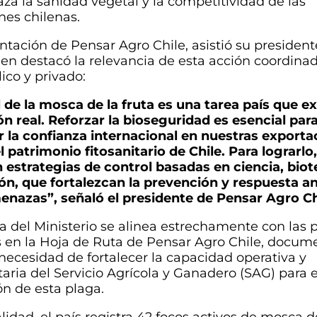
a la sanidad vegetal y la competitividad de las
nes chilenas.
ntación de Pensar Agro Chile, asistió su president
en destacó la relevancia de esta acción coordinad
ico y privado:
l de la mosca de la fruta es una tarea país que e
n real. Reforzar la bioseguridad es esencial par
 la confianza internacional en nuestras exporta
l patrimonio fitosanitario de Chile. Para lograrl
 estrategias de control basadas en ciencia, bio
ón, que fortalezcan la prevención y respuesta an
enazas”, señaló el presidente de Pensar Agro Ch
iva del Ministerio se alinea estrechamente con las
 en la Hoja de Ruta de Pensar Agro Chile, docum
 necesidad de fortalecer la capacidad operativa y
aria del Servicio Agrícola y Ganadero (SAG) para e
n de esta plaga.
lidad, el país registra 42 focos activos de mosca de