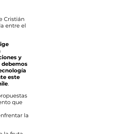
e Cristián
a entre el
xige
a
ciones y
o, debemos
tecnología
te este
ile
.
 propuestas
ento que
nfrentar la
 la fruta