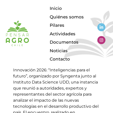
Inicio
Quiénes somos
Inteligencia Artificial en el Agro:
Pilares
menos demostraciones, más
Actividades
resultados
Documentos
Sin categoría
5 de Junio de 2026
115
Views
0
Likes
0
Comments
Noticias
Esta semana, Pensar Agro Chile participó
Contacto
en el VI Seminario Encuentros sobre
Innovación 2026: “Inteligencias para el
futuro”, organizado por Syngenta junto al
Instituto Data Science UDD, una instancia
que reunió a autoridades, expertos y
representantes del sector agrícola para
analizar el impacto de las nuevas
tecnologías en el desarrollo productivo del
país. El encuentro, realizado en…