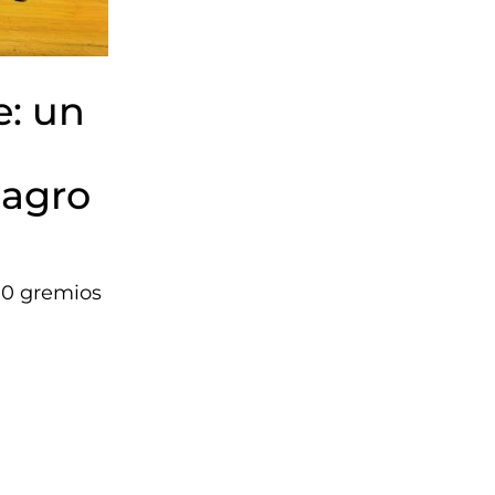
e: un
 agro
 10 gremios