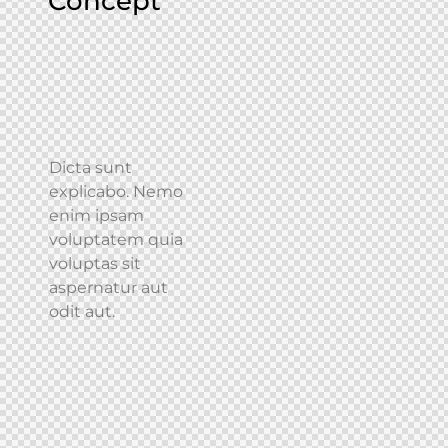
Concept
Dicta sunt
explicabo. Nemo
enim ipsam
voluptatem quia
voluptas sit
aspernatur aut
odit aut.